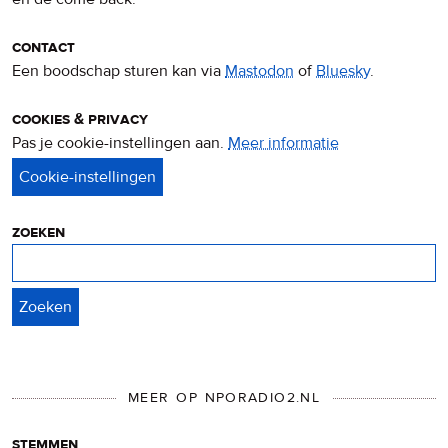
contact
Een boodschap sturen kan via
Mastodon
of
Bluesky
.
cookies & privacy
Pas je cookie-instellingen aan.
Meer informatie
over
privacy
&
cookies
zoeken
Zoeken
MEER OP NPORADIO2.NL
stemmen