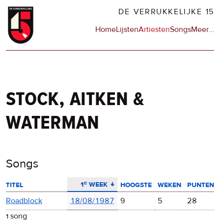
Overslaan
DE VERRUKKELIJKE 15
en
Hoofdnavigatie
Home
Lijsten
Artiesten
Songs
Meer
op
…
naar
de
de
sit
inhoud
en
gaan
op
npo
stock, aitken &
waterman
Songs
aflopend sorteren
1ᵉ week
titel
hoogste
weken
punten
Roadblock
18/08/1987
9
5
28
1 song