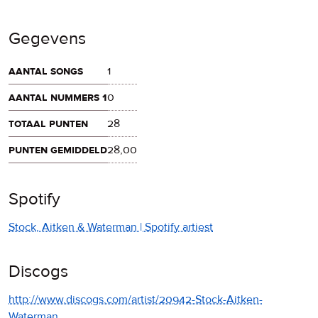
Gegevens
aantal songs
1
aantal nummers 1
0
totaal punten
28
punten gemiddeld
28,00
Spotify
Stock, Aitken & Waterman | Spotify artiest
Discogs
http://www.discogs.com/artist/20942-Stock-Aitken-
Waterman