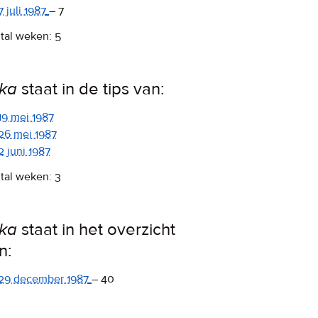
7 juli 1987
–
7
tal weken: 5
ka
staat in de tips van:
19 mei 1987
26 mei 1987
2 juni 1987
tal weken: 3
ka
staat in het overzicht
n:
29 december 1987
–
40