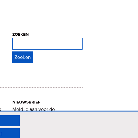
zoeken
Zoeken
nieuwsbrief
p
Meld je aan voor de
Verrukkelijke 15-nieuwsbrief
.
t