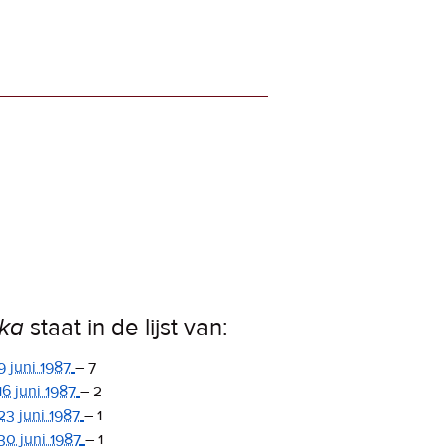
ka
staat in de lijst van:
9 juni 1987
–
7
16 juni 1987
–
2
23 juni 1987
–
1
30 juni 1987
–
1