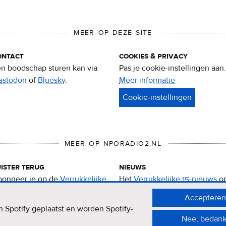
MEER OP DEZE SITE
ontact
cookies & privacy
n boodschap sturen kan via
Pas je cookie-instellingen aan.
astodon
of
Bluesky
.
Meer informatie
over
privacy
&
cookies
MEER OP NPORADIO2.NL
ister terug
nieuws
onneer je op de
Verrukkelijke
Het
Verrukkelijke 15-nieuws
o
-podcast
.
de NPO Radio 2-website.
Accepteren
 Spotify geplaatst en worden Spotify-
Nee, bedank
er