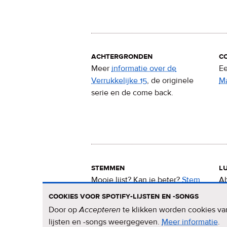
achtergronden
c
Meer
informatie over de
Ee
Verrukkelijke 15
, de originele
M
serie en de come back.
stemmen
lu
Mooie lijst? Kan ie beter?
Stem
Ab
nu
voor de Verrukkelijke 15
.
15
cookies voor spotify-lijsten en -songs
Door op
Accepteren
te klikken worden cookies van
lijsten en -songs weergegeven.
Meer informatie
ov
.