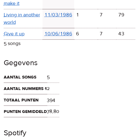
make it
Living in another
11/03/1986
1
7
79
world
Give it up
10/06/1986
6
7
43
5 songs
Gegevens
aantal songs
5
aantal nummers 1
2
totaal punten
394
punten gemiddeld
78,80
Spotify