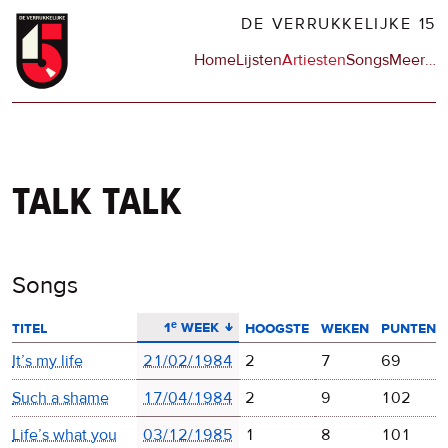
Overslaan
DE VERRUKKELIJKE 15
en
Hoofdnavigatie
Home
Lijsten
Artiesten
Songs
Meer
op
…
naar
de
de
sit
inhoud
en
gaan
op
npo
talk talk
Songs
aflopend sorteren
1ᵉ week
titel
hoogste
weken
punten
It’s my life
21/02/1984
2
7
69
Such a shame
17/04/1984
2
9
102
Life’s what you
03/12/1985
1
8
101