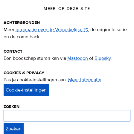
MEER OP DEZE SITE
achtergronden
Meer
informatie over de Verrukkelijke 15
, de originele serie
en de come back.
contact
Een boodschap sturen kan via
Mastodon
of
Bluesky
.
cookies & privacy
Pas je cookie-instellingen aan.
Meer informatie
over
privacy
&
cookies
zoeken
Zoeken