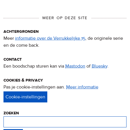
MEER OP DEZE SITE
achtergronden
Meer
informatie over de Verrukkelijke 15
, de originele serie
en de come back.
contact
Een boodschap sturen kan via
Mastodon
of
Bluesky
.
cookies & privacy
Pas je cookie-instellingen aan.
Meer informatie
over
privacy
&
cookies
zoeken
Zoeken