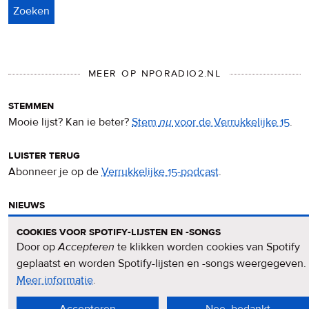
MEER OP NPORADIO2.NL
stemmen
Mooie lijst? Kan ie beter?
Stem
nu
voor de Verrukkelijke 15
.
luister terug
Abonneer je op de
Verrukkelijke 15-podcast
.
nieuws
Het
Verrukkelijke 15-nieuws
op de NPO Radio 2-website.
cookies voor spotify-lijsten en -songs
Door op
Accepteren
te klikken worden cookies van Spotify
nieuwsbrief
geplaatst en worden Spotify-lijsten en -songs weergegeven.
Meld je aan voor de
Verrukkelijke 15-nieuwsbrief
.
Meer informatie
over
.
privacy