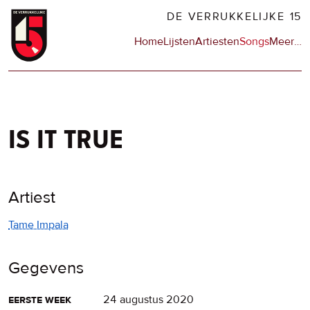
Overslaan
DE VERRUKKELIJKE 15
en
Hoofdnavigatie
Home
Lijsten
Artiesten
Songs
Meer
op
…
naar
de
de
sit
inhoud
en
gaan
op
npo
is it true
Artiest
Tame Impala
Gegevens
eerste week
24 augustus 2020