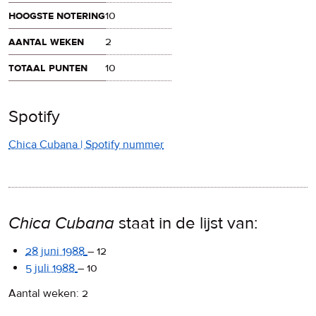
hoogste notering
10
aantal weken
2
totaal punten
10
Spotify
Chica Cubana | Spotify nummer
Chica Cubana
staat in de lijst van:
28 juni 1988
–
12
5 juli 1988
–
10
Aantal weken: 2