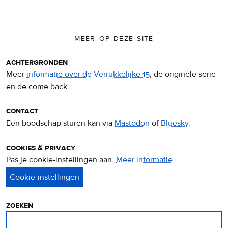
MEER OP DEZE SITE
achtergronden
Meer
informatie over de Verrukkelijke 15
, de originele serie
en de come back.
contact
Een boodschap sturen kan via
Mastodon
of
Bluesky
.
cookies & privacy
Pas je cookie-instellingen aan.
Meer informatie
over
privacy
&
cookies
zoeken
Zoeken