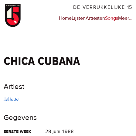
Overslaan
DE VERRUKKELIJKE 15
en
Hoofdnavigatie
Home
Lijsten
Artiesten
Songs
Meer
op
…
naar
de
de
sit
inhoud
en
gaan
op
npo
chica cubana
Artiest
Tatjana
Gegevens
eerste week
28 juni 1988