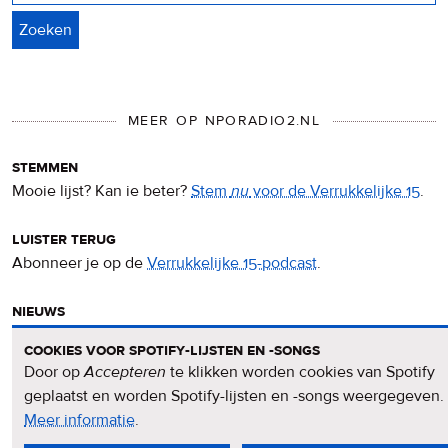
MEER OP NPORADIO2.NL
stemmen
Mooie lijst? Kan ie beter?
Stem
nu
voor de Verrukkelijke 15
.
luister terug
Abonneer je op de
Verrukkelijke 15-podcast
.
nieuws
Het
Verrukkelijke 15-nieuws
op de NPO Radio 2-website.
cookies voor spotify-lijsten en -songs
Door op
Accepteren
te klikken worden cookies van Spotify
nieuwsbrief
geplaatst en worden Spotify-lijsten en -songs weergegeven.
Meld je aan voor de
Verrukkelijke 15-nieuwsbrief
.
Meer informatie
over
.
privacy