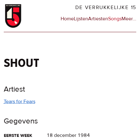
Overslaan
DE VERRUKKELIJKE 15
en
Hoofdnavigatie
Home
Lijsten
Artiesten
Songs
Meer
op
…
naar
de
de
sit
inhoud
en
gaan
op
npo
shout
Artiest
Tears for Fears
Gegevens
eerste week
18 december 1984