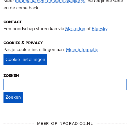
Meer
informatie over de Verrukkelijke 15
, de originele serie
en de come back.
contact
Een boodschap sturen kan via
Mastodon
of
Bluesky
.
cookies & privacy
Pas je cookie-instellingen aan.
Meer informatie
over
privacy
&
cookies
zoeken
Zoeken
MEER OP NPORADIO2.NL