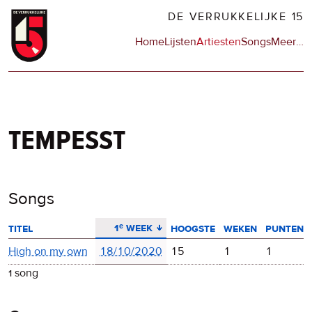
Overslaan
DE VERRUKKELIJKE 15
en
Hoofdnavigatie
Home
Lijsten
Artiesten
Songs
Meer
op
…
naar
de
de
sit
inhoud
en
gaan
op
npo
tempesst
Songs
aflopend sorteren
1ᵉ week
titel
hoogste
weken
punten
High on my own
18/10/2020
15
1
1
1 song