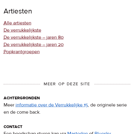
Artiesten
Alle artiesten
De verrukkelijkste
De verrukkelijkste – jaren 80
De verrukkelijkste – jaren 20
Popkrantgroepen
MEER OP DEZE SITE
achtergronden
Meer
informatie over de Verrukkelijke 15
, de originele serie
en de come back.
contact
Een boodschap sturen kan via
Mastodon
of
Bluesky
.