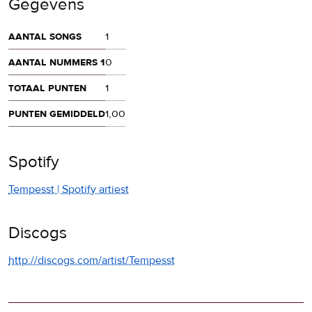
Gegevens
aantal songs
1
aantal nummers 1
0
totaal punten
1
punten gemiddeld
1,00
Spotify
Tempesst | Spotify artiest
Discogs
http://discogs.com/artist/Tempesst