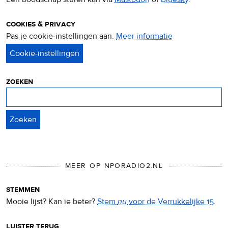
cookies & privacy
Pas je cookie-instellingen aan.
Meer informatie
over
privacy
&
cookies
zoeken
Zoeken
MEER OP NPORADIO2.NL
stemmen
Mooie lijst? Kan ie beter?
Stem
nu
voor de Verrukkelijke 15
.
luister terug