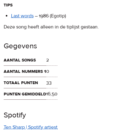
tips
Last words
–
1986
(Egotip)
Deze song heeft alleen in de tiplijst gestaan.
Gegevens
aantal songs
2
aantal nummers 1
0
totaal punten
33
punten gemiddeld
16,50
Spotify
Ten Sharp | Spotify artiest