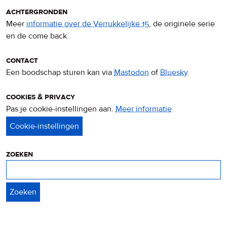
achtergronden
Meer
informatie over de Verrukkelijke 15
, de originele serie
en de come back.
contact
Een boodschap sturen kan via
Mastodon
of
Bluesky
.
cookies & privacy
Pas je cookie-instellingen aan.
Meer informatie
over
privacy
&
cookies
zoeken
Zoeken