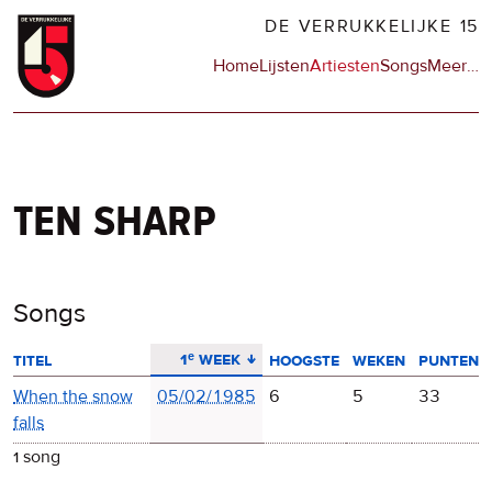
Overslaan
DE VERRUKKELIJKE 15
en
Hoofdnavigatie
Home
Lijsten
Artiesten
Songs
Meer
op
…
naar
de
de
sit
inhoud
en
gaan
op
npo
ten sharp
Songs
aflopend sorteren
1ᵉ week
titel
hoogste
weken
punten
When the snow
05/02/1985
6
5
33
falls
1 song