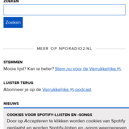
zoeken
Zoeken
MEER OP NPORADIO2.NL
stemmen
Mooie lijst? Kan ie beter?
Stem
nu
voor de Verrukkelijke 15
.
luister terug
Abonneer je op de
Verrukkelijke 15-podcast
.
nieuws
Het
Verrukkelijke 15-nieuws
op de NPO Radio 2-website.
cookies voor spotify-lijsten en -songs
Door op
Accepteren
te klikken worden cookies van Spotify
nieuwsbrief
geplaatst en worden Spotify-lijsten en -songs weergegeven.