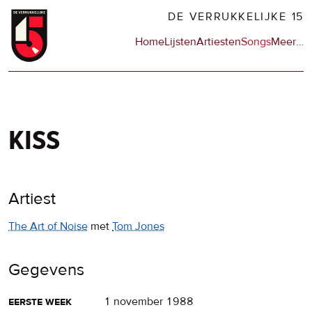
Overslaan
DE VERRUKKELIJKE 15
en
Hoofdnavigatie
Home
Lijsten
Artiesten
Songs
Meer
op
…
naar
de
de
sit
inhoud
en
gaan
op
npo
kiss
Artiest
The Art of Noise
met
Tom Jones
Gegevens
eerste week
1 november 1988