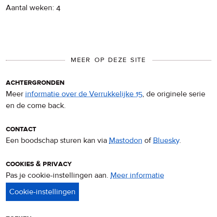
Aantal weken: 4
MEER OP DEZE SITE
achtergronden
Meer
informatie over de Verrukkelijke 15
, de originele serie
en de come back.
contact
Een boodschap sturen kan via
Mastodon
of
Bluesky
.
cookies & privacy
Pas je cookie-instellingen aan.
Meer informatie
over
privacy
&
cookies