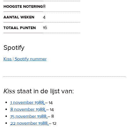
hoogste notering
8
aantal weken
4
totaal punten
16
Spotify
Kiss | Spotify nummer
Kiss
staat in de lijst van:
1 november 1988
–
14
8 november 1988
–
14
15 november 1988
–
8
22 november 1988
–
12