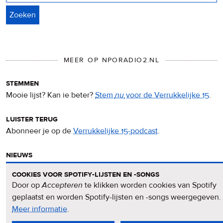
MEER OP NPORADIO2.NL
stemmen
Mooie lijst? Kan ie beter?
Stem
nu
voor de Verrukkelijke 15
.
luister terug
Abonneer je op de
Verrukkelijke 15-podcast
.
nieuws
Het
Verrukkelijke 15-nieuws
op de NPO Radio 2-website.
cookies voor spotify-lijsten en -songs
Door op
Accepteren
te klikken worden cookies van Spotify
nieuwsbrief
geplaatst en worden Spotify-lijsten en -songs weergegeven.
Meld je aan voor de
Verrukkelijke 15-nieuwsbrief
.
Meer informatie
over
.
privacy