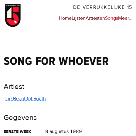
Overslaan
DE VERRUKKELIJKE 15
en
Hoofdnavigatie
Home
Lijsten
Artiesten
Songs
Meer
op
…
naar
de
de
sit
inhoud
en
gaan
op
npo
song for whoever
Artiest
The Beautiful South
Gegevens
eerste week
8 augustus 1989