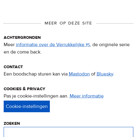
MEER OP DEZE SITE
achtergronden
Meer
informatie over de Verrukkelijke 15
, de originele serie
en de come back.
contact
Een boodschap sturen kan via
Mastodon
of
Bluesky
.
cookies & privacy
Pas je cookie-instellingen aan.
Meer informatie
over
privacy
&
cookies
zoeken
Zoeken