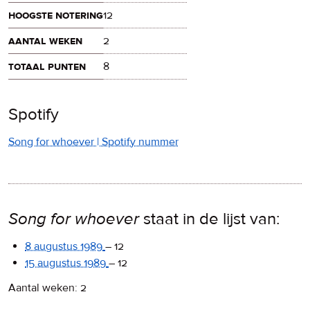
hoogste notering
12
aantal weken
2
totaal punten
8
Spotify
Song for whoever | Spotify nummer
Song for whoever
staat in de lijst van:
8 augustus 1989
–
12
15 augustus 1989
–
12
Aantal weken: 2