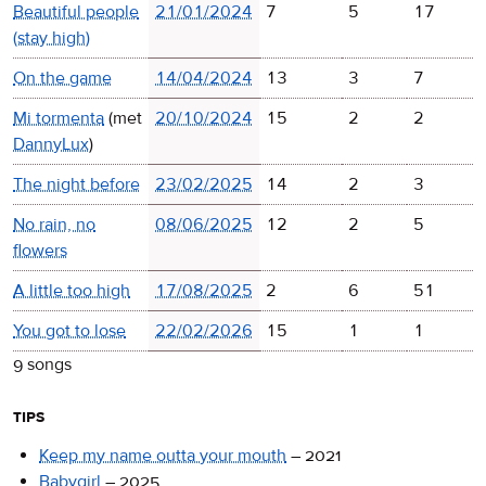
Beautiful people
21/01/2024
7
5
17
(stay high)
On the game
14/04/2024
13
3
7
Mi tormenta
(met
20/10/2024
15
2
2
DannyLux
)
The night before
23/02/2025
14
2
3
No rain, no
08/06/2025
12
2
5
flowers
A little too high
17/08/2025
2
6
51
You got to lose
22/02/2026
15
1
1
9 songs
tips
Keep my name outta your mouth
–
2021
Babygirl
–
2025