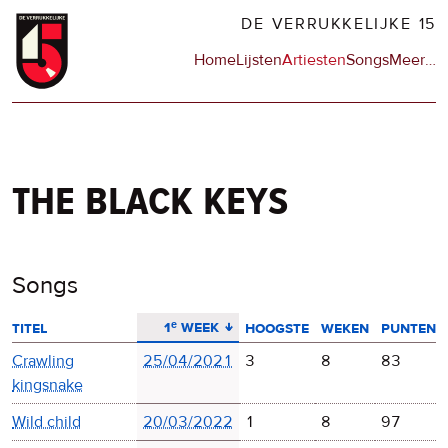
Overslaan
DE VERRUKKELIJKE 15
en
Hoofdnavigatie
Home
Lijsten
Artiesten
Songs
Meer
op
…
naar
de
de
sit
inhoud
en
gaan
op
npo
the black keys
Songs
aflopend sorteren
1ᵉ week
titel
hoogste
weken
punten
Crawling
25/04/2021
3
8
83
kingsnake
Wild child
20/03/2022
1
8
97