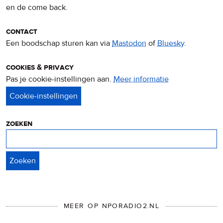
en de come back.
contact
Een boodschap sturen kan via
Mastodon
of
Bluesky
.
cookies & privacy
Pas je cookie-instellingen aan.
Meer informatie
over
privacy
&
cookies
zoeken
Zoeken
MEER OP NPORADIO2.NL