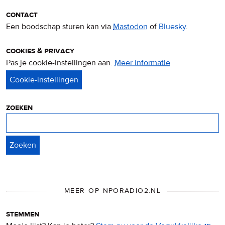
contact
Een boodschap sturen kan via
Mastodon
of
Bluesky
.
cookies & privacy
Pas je cookie-instellingen aan.
Meer informatie
over
privacy
&
cookies
zoeken
Zoeken
MEER OP NPORADIO2.NL
stemmen