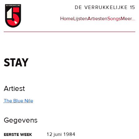
Overslaan
DE VERRUKKELIJKE 15
en
Hoofdnavigatie
Home
Lijsten
Artiesten
Songs
Meer
op
…
naar
de
de
sit
inhoud
en
gaan
op
npo
stay
Artiest
The Blue Nile
Gegevens
eerste week
12 juni 1984