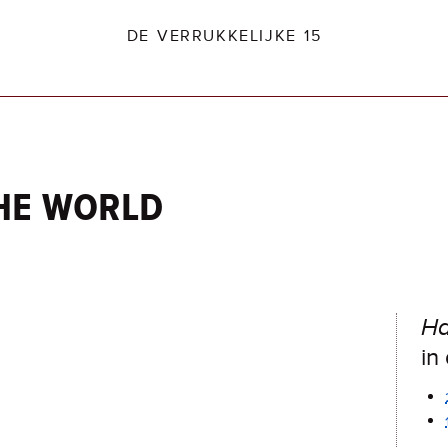
DE VERRUKKELIJKE 15
he world
dio2.nl
Ha
in 