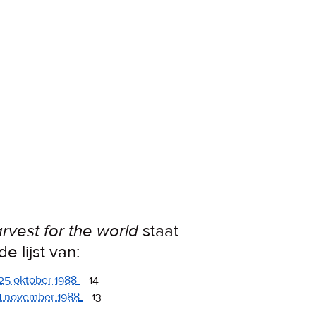
rvest for the world
staat
de lijst van:
25 oktober 1988
–
14
1 november 1988
–
13