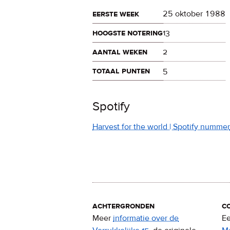
eerste week
25 oktober 1988
hoogste notering
13
aantal weken
2
totaal punten
5
Spotify
Harvest for the world | Spotify nummer
achtergronden
c
Meer
informatie over de
Ee