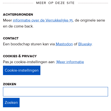
MEER OP DEZE SITE
achtergronden
Meer
informatie over de Verrukkelijke 15
, de originele serie
en de come back.
contact
Een boodschap sturen kan via
Mastodon
of
Bluesky
.
cookies & privacy
Pas je cookie-instellingen aan.
Meer informatie
over
privacy
&
cookies
zoeken
Zoeken