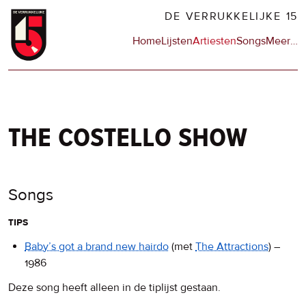
Overslaan
DE VERRUKKELIJKE 15
en
Hoofdnavigatie
Home
Lijsten
Artiesten
Songs
Meer
op
…
naar
de
de
sit
inhoud
en
gaan
op
npo
the costello show
Songs
tips
Baby’s got a brand new hairdo
(met
The Attractions
)
–
1986
Deze song heeft alleen in de tiplijst gestaan.