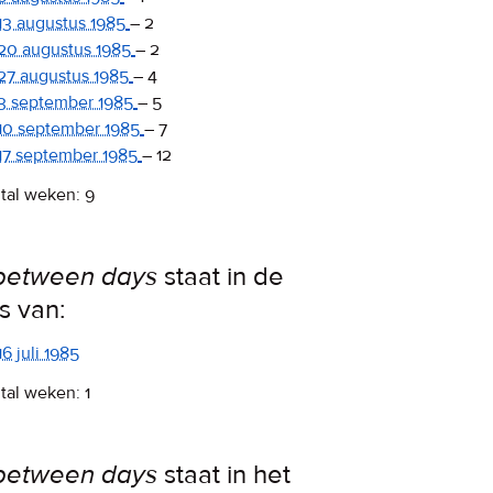
13 augustus 1985
–
2
20 augustus 1985
–
2
27 augustus 1985
–
4
3 september 1985
–
5
10 september 1985
–
7
17 september 1985
–
12
tal weken: 9
between days
staat in de
ps van:
16 juli 1985
tal weken: 1
between days
staat in het