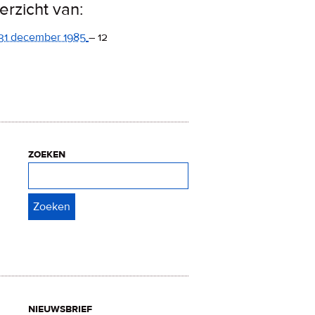
erzicht van:
31 december 1985
–
12
zoeken
Zoeken
nieuwsbrief