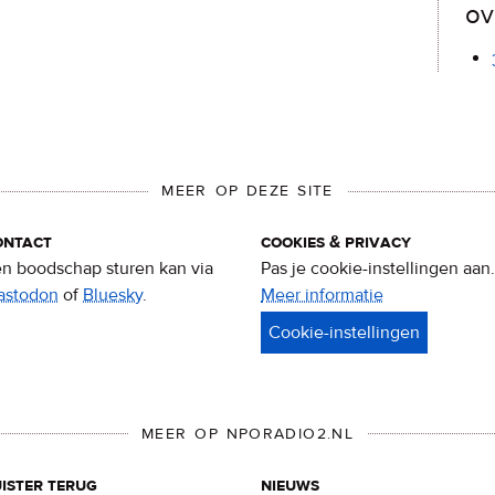
ov
MEER OP DEZE SITE
ontact
cookies & privacy
n boodschap sturen kan via
Pas je cookie-instellingen aan.
astodon
of
Bluesky
.
Meer informatie
over
privacy
&
cookies
MEER OP NPORADIO2.NL
ister terug
nieuws