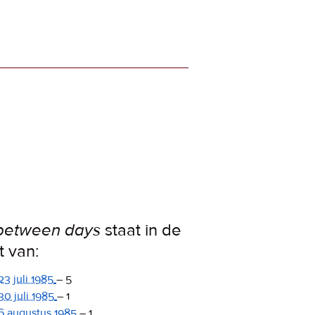
between days
staat in de
st van:
23 juli 1985
–
5
30 juli 1985
–
1
6 augustus 1985
–
1