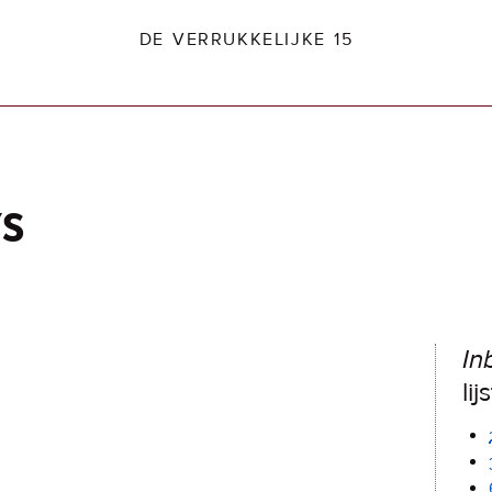
DE VERRUKKELIJKE 15
ys
dio2.nl
In
lij