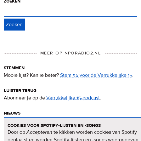
zoeken
Zoeken
MEER OP NPORADIO2.NL
stemmen
Mooie lijst? Kan ie beter?
Stem
nu
voor de Verrukkelijke 15
.
luister terug
Abonneer je op de
Verrukkelijke 15-podcast
.
nieuws
Het
Verrukkelijke 15-nieuws
op de NPO Radio 2-website.
cookies voor spotify-lijsten en -songs
Door op
Accepteren
te klikken worden cookies van Spotify
nieuwsbrief
geplaatst en worden Spotify-lijsten en -songs weergegeven.