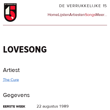
Overslaan
DE VERRUKKELIJKE 15
en
Hoofdnavigatie
Home
Lijsten
Artiesten
Songs
Meer
op
…
naar
de
de
sit
inhoud
en
gaan
op
npo
lovesong
Artiest
The Cure
Gegevens
eerste week
22 augustus 1989