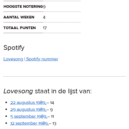
hoogste notering
9
aantal weken
4
totaal punten
17
Spotify
Lovesong | Spotify nummer
Lovesong
staat in de lijst van:
22 augustus 1989
–
14
29 augustus 1989
–
9
5 september 1989
–
11
12 september 1989
–
13