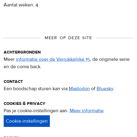
Aantal weken: 4
MEER OP DEZE SITE
achtergronden
Meer
informatie over de Verrukkelijke 15
, de originele serie
en de come back.
contact
Een boodschap sturen kan via
Mastodon
of
Bluesky
.
cookies & privacy
Pas je cookie-instellingen aan.
Meer informatie
over
privacy
&
cookies