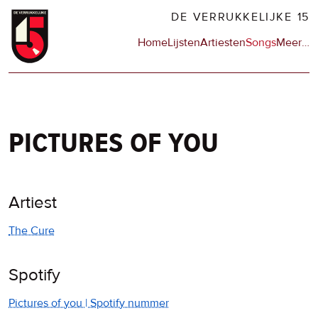
Overslaan
DE VERRUKKELIJKE 15
en
Hoofdnavigatie
Home
Lijsten
Artiesten
Songs
Meer
op
…
naar
de
de
sit
inhoud
en
gaan
op
npo
pictures of you
Artiest
The Cure
Spotify
Pictures of you | Spotify nummer