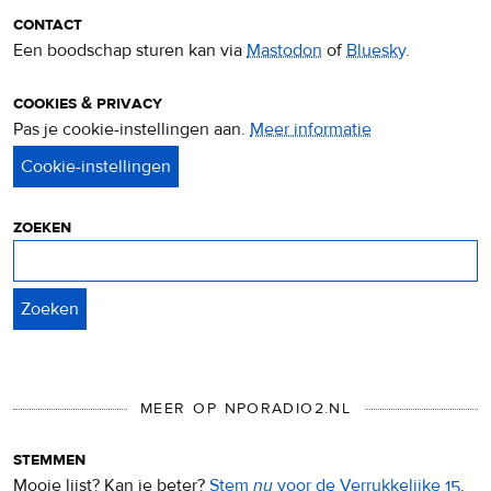
contact
Een boodschap sturen kan via
Mastodon
of
Bluesky
.
cookies & privacy
Pas je cookie-instellingen aan.
Meer informatie
over
privacy
&
cookies
zoeken
Zoeken
MEER OP NPORADIO2.NL
stemmen
Mooie lijst? Kan ie beter?
Stem
nu
voor de Verrukkelijke 15
.