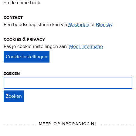
en de come back.
contact
Een boodschap sturen kan via
Mastodon
of
Bluesky
.
cookies & privacy
Pas je cookie-instellingen aan.
Meer informatie
over
privacy
&
cookies
zoeken
Zoeken
MEER OP NPORADIO2.NL