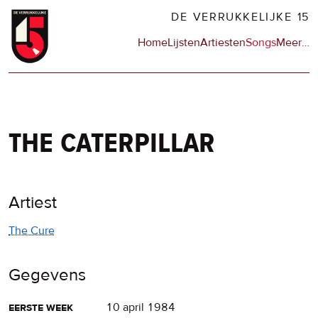
Overslaan
DE VERRUKKELIJKE 15
en
Hoofdnavigatie
Home
Lijsten
Artiesten
Songs
Meer
op
…
naar
de
de
sit
inhoud
en
gaan
op
npo
the caterpillar
Artiest
The Cure
Gegevens
eerste week
10 april 1984