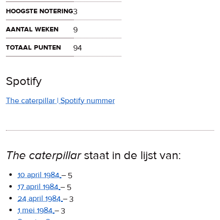
hoogste notering
3
aantal weken
9
totaal punten
94
Spotify
The caterpillar | Spotify nummer
The caterpillar
staat in de lijst van:
10 april 1984
–
5
17 april 1984
–
5
24 april 1984
–
3
1 mei 1984
–
3