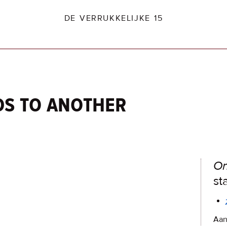
DE VERRUKKELIJKE 15
ds to another
dio2.nl
On
st
Aan