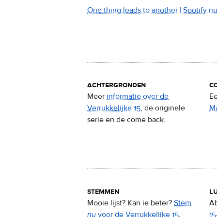
One thing leads to another | Spotify 
achtergronden
c
Meer
informatie over de
Ee
Verrukkelijke 15
, de originele
M
serie en de come back.
stemmen
lu
Mooie lijst? Kan ie beter?
Stem
Ab
nu
voor de Verrukkelijke 15
.
15