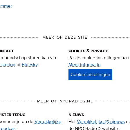
nummer
MEER OP DEZE SITE
ontact
cookies & privacy
n boodschap sturen kan via
Pas je cookie-instellingen aan.
astodon
of
Bluesky
.
Meer informatie
over
privacy
&
cookies
MEER OP NPORADIO2.NL
ister terug
nieuws
onneer je op de
Verrukkelijke
Het
Verrukkelijke 15-nieuws
o
-podcast
.
de NPO Radio 2-website.