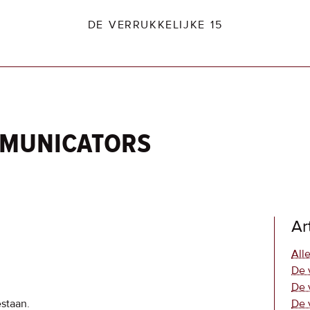
DE VERRUKKELIJKE 15
mmunicators
dio2.nl
Ar
Alle
De 
De 
estaan.
De 