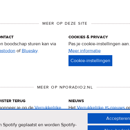
MEER OP DEZE SITE
ontact
cookies & privacy
n boodschap sturen kan via
Pas je cookie-instellingen aan.
astodon
of
Bluesky
.
Meer informatie
over
privacy
&
cookies
MEER OP NPORADIO2.NL
ister terug
nieuws
onneer je op de
Verrukkelijke
Het
Verrukkelijke 15-nieuws
o
-podcast
.
de NPO Radio 2-website.
Accepteren
 Spotify geplaatst en worden Spotify-