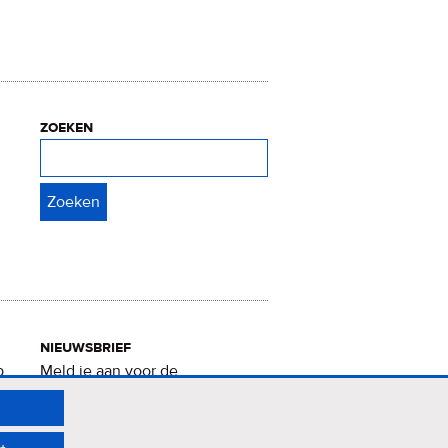
zoeken
Zoeken
nieuwsbrief
p
Meld je aan voor de
Verrukkelijke 15-nieuwsbrief
.