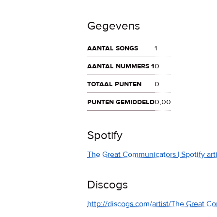
Gegevens
aantal songs
1
aantal nummers 1
0
totaal punten
0
punten gemiddeld
0,00
Spotify
The Great Communicators | Spotify art
Discogs
http://discogs.com/artist/The Great 