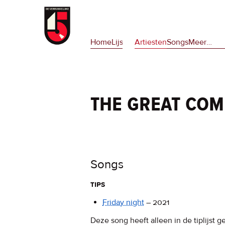
Overslaan
en
Hoofdnavigatie
naar
Home
Lijsten
Artiesten
Songs
Meer
op
…
de
deze
inhoud
site
gaan
en
op
the great co
npora
Songs
tips
Friday night
–
2021
Deze song heeft alleen in de tiplijst g