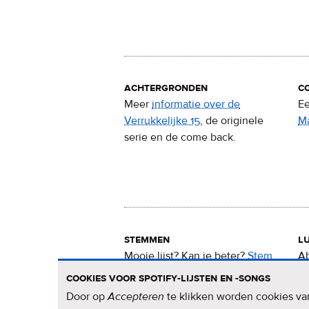
achtergronden
c
Meer
informatie over de
Ee
Verrukkelijke 15
, de originele
M
serie en de come back.
stemmen
lu
Mooie lijst? Kan ie beter?
Stem
Ab
nu
voor de Verrukkelijke 15
.
15
cookies voor spotify-lijsten en -songs
Door op
Accepteren
te klikken worden cookies van