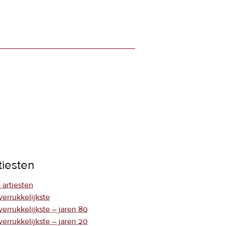
tiesten
 artiesten
verrukkelijkste
verrukkelijkste – jaren 80
verrukkelijkste – jaren 20