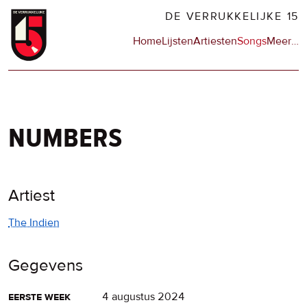
Overslaan
DE VERRUKKELIJKE 15
en
Hoofdnavigatie
Home
Lijsten
Artiesten
Songs
Meer
op
…
naar
de
de
sit
inhoud
en
gaan
op
npo
numbers
Artiest
The Indien
Gegevens
eerste week
4 augustus 2024