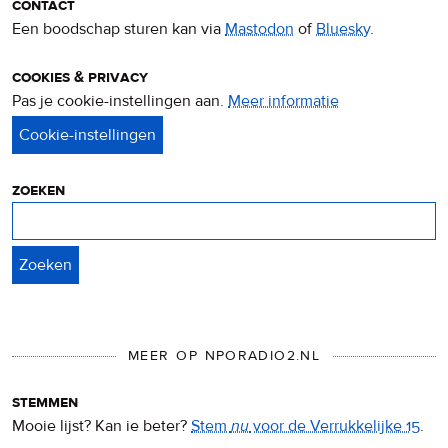
contact
Een boodschap sturen kan via
Mastodon
of
Bluesky
.
cookies & privacy
Pas je cookie-instellingen aan.
Meer informatie
over
privacy
&
cookies
zoeken
Zoeken
MEER OP NPORADIO2.NL
stemmen
Mooie lijst? Kan ie beter?
Stem
nu
voor de Verrukkelijke 15
.