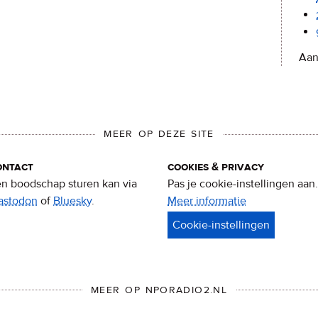
Aan
MEER OP DEZE SITE
ontact
cookies & privacy
n boodschap sturen kan via
Pas je cookie-instellingen aan.
astodon
of
Bluesky
.
Meer informatie
over
privacy
&
cookies
MEER OP NPORADIO2.NL