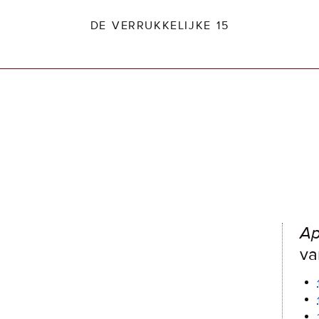
DE VERRUKKELIJKE 15
dio2.nl
Ap
va