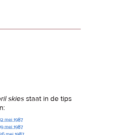
ril skies
staat in de tips
n:
12 mei 1987
19 mei 1987
26 mei 1987