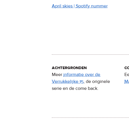
April skies | Spotify nummer
achtergronden
c
Meer
informatie over de
Ee
Verrukkelijke 15
, de originele
M
serie en de come back.