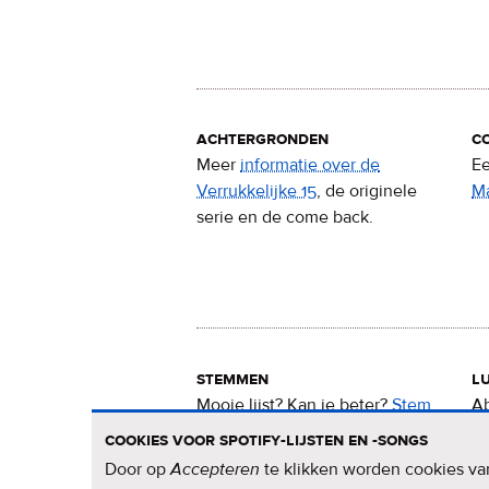
achtergronden
c
Meer
informatie over de
Ee
Verrukkelijke 15
, de originele
M
serie en de come back.
stemmen
lu
Mooie lijst? Kan ie beter?
Stem
Ab
nu
voor de Verrukkelijke 15
.
15
cookies voor spotify-lijsten en -songs
Door op
Accepteren
te klikken worden cookies van