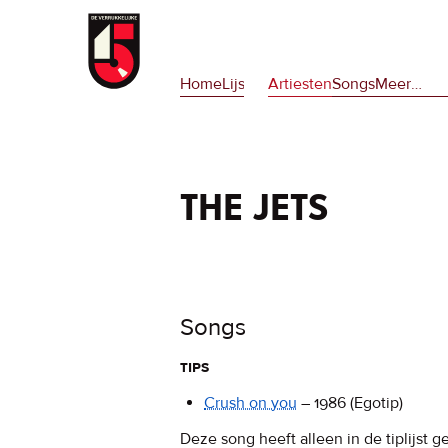
Overslaan
en
Hoofdnavigatie
naar
Home
Lijsten
Artiesten
Songs
Meer
op
…
de
deze
inhoud
site
gaan
en
op
the jets
npora
Songs
tips
Crush on you
–
1986
(Egotip)
Deze song heeft alleen in de tiplijst g