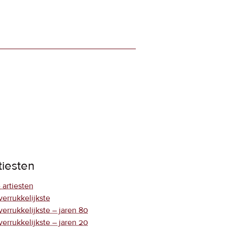
tiesten
 artiesten
verrukkelijkste
verrukkelijkste – jaren 80
verrukkelijkste – jaren 20