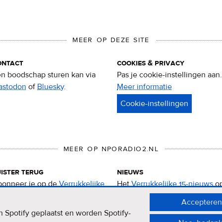
MEER OP DEZE SITE
ontact
cookies & privacy
n boodschap sturen kan via
Pas je cookie-instellingen aan.
astodon
of
Bluesky
.
Meer informatie
over
privacy
&
cookies
MEER OP NPORADIO2.NL
ister terug
nieuws
onneer je op de
Verrukkelijke
Het
Verrukkelijke 15-nieuws
o
-podcast
.
de NPO Radio 2-website.
Accepteren
 Spotify geplaatst en worden Spotify-