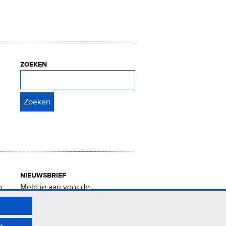
zoeken
Zoeken
nieuwsbrief
p
Meld je aan voor de
Verrukkelijke 15-nieuwsbrief
.