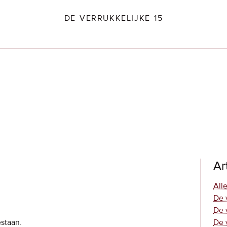
DE VERRUKKELIJKE 15
dio2.nl
Ar
Alle
De 
De 
estaan.
De 