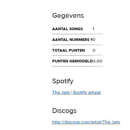
Gegevens
aantal songs
1
aantal nummers 1
0
totaal punten
0
punten gemiddeld
0,00
Spotify
The Jets | Spotify artiest
Discogs
http://discogs.com/artist/The Jets