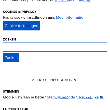
cookies & privacy
Pas je cookie-instellingen aan.
Meer informatie
over
privacy
&
cookies
zoeken
Zoeken
MEER OP NPORADIO2.NL
stemmen
Mooie lijst? Kan ie beter?
Stem
nu
voor de Verrukkelijke 15
.
luister terug