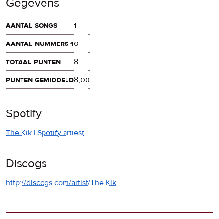
Gegevens
aantal songs
1
aantal nummers 1
0
totaal punten
8
punten gemiddeld
8,00
Spotify
The Kik | Spotify artiest
Discogs
http://discogs.com/artist/The Kik