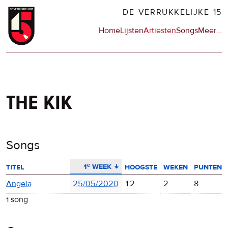
Overslaan
DE VERRUKKELIJKE 15
en
Hoofdnavigatie
Home
Lijsten
Artiesten
Songs
Meer
op
…
naar
de
de
sit
inhoud
en
gaan
op
npo
the kik
Songs
aflopend sorteren
1ᵉ week
titel
hoogste
weken
punten
Angela
25/05/2020
12
2
8
1 song