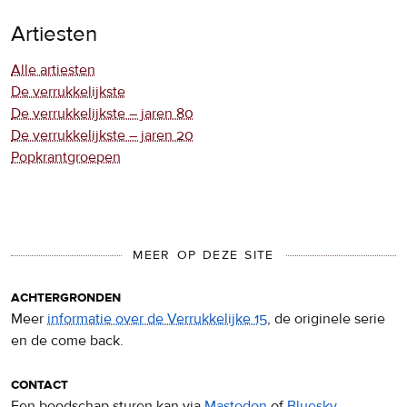
Artiesten
Alle artiesten
De verrukkelijkste
De verrukkelijkste – jaren 80
De verrukkelijkste – jaren 20
Popkrantgroepen
MEER OP DEZE SITE
achtergronden
Meer
informatie over de Verrukkelijke 15
, de originele serie
en de come back.
contact
Een boodschap sturen kan via
Mastodon
of
Bluesky
.