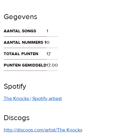
Gegevens
aantal songs
1
aantal nummers 1
0
totaal punten
17
punten gemiddeld
17,00
Spotify
The Knocks | Spotify artiest
Discogs
http://discogs.com/artist/The Knocks