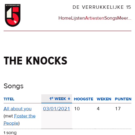
Overslaan
DE VERRUKKELIJKE 15
en
Hoofdnavigatie
Home
Lijsten
Artiesten
Songs
Meer
op
…
naar
de
de
sit
inhoud
en
gaan
op
npo
the knocks
Songs
aflopend sorteren
1ᵉ week
titel
hoogste
weken
punten
All about you
03/01/2021
10
4
17
(met
Foster the
People
)
1 song