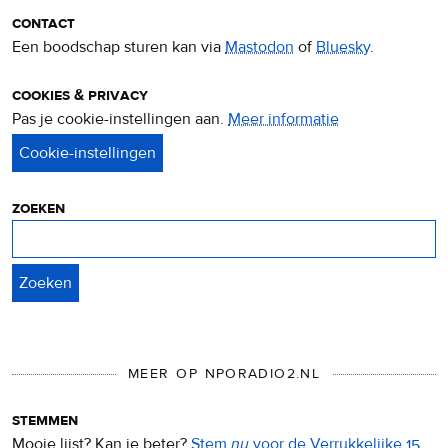
contact
Een boodschap sturen kan via
Mastodon
of
Bluesky
.
cookies & privacy
Pas je cookie-instellingen aan.
Meer informatie
over
privacy
&
cookies
zoeken
Zoeken
MEER OP NPORADIO2.NL
stemmen
Mooie lijst? Kan ie beter?
Stem
nu
voor de Verrukkelijke 15
.