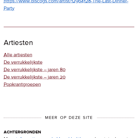
https://www.discogs.com/artist/12964128-The-Last-Dinner-
Party
Artiesten
Alle artiesten
De verrukkelijkste
De verrukkelijkste – jaren 80
De verrukkelijkste – jaren 20
Popkrantgroepen
MEER OP DEZE SITE
achtergronden