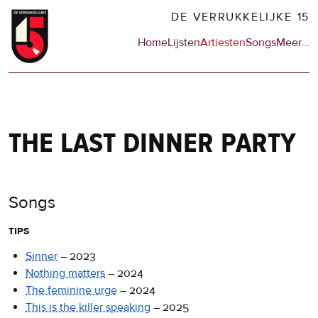
Overslaan
DE VERRUKKELIJKE 15
en
Hoofdnavigatie
Home
Lijsten
Artiesten
Songs
Meer
op
…
naar
de
de
sit
inhoud
en
gaan
op
npo
the last dinner party
Songs
tips
Sinner
–
2023
Nothing matters
–
2024
The feminine urge
–
2024
This is the killer speaking
–
2025