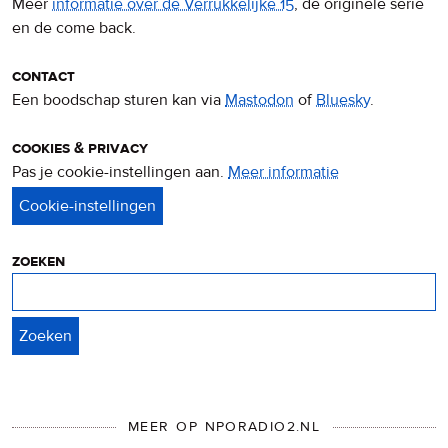
Meer
informatie over de Verrukkelijke 15
, de originele serie
en de come back.
contact
Een boodschap sturen kan via
Mastodon
of
Bluesky
.
cookies & privacy
Pas je cookie-instellingen aan.
Meer informatie
over
privacy
&
cookies
zoeken
Zoeken
MEER OP NPORADIO2.NL