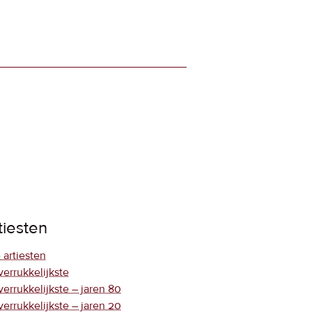
tiesten
 artiesten
verrukkelijkste
verrukkelijkste – jaren 80
verrukkelijkste – jaren 20