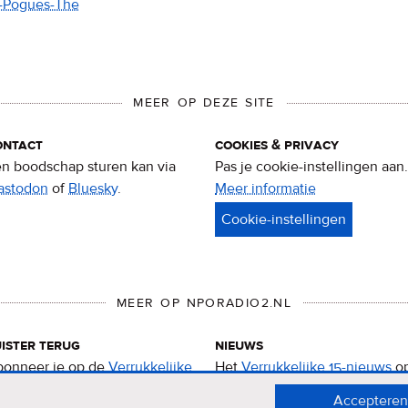
4-Pogues-The
MEER OP DEZE SITE
ontact
cookies & privacy
n boodschap sturen kan via
Pas je cookie-instellingen aan.
astodon
of
Bluesky
.
Meer informatie
over
privacy
&
cookies
MEER OP NPORADIO2.NL
ister terug
nieuws
onneer je op de
Verrukkelijke
Het
Verrukkelijke 15-nieuws
o
-podcast
.
de NPO Radio 2-website.
Accepteren