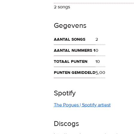
2 songs
Gegevens
aantal songs
2
aantal nummers 1
0
totaal punten
10
punten gemiddeld
5,00
Spotify
The Pogues | Spotify artiest
Discogs