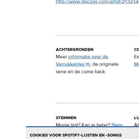
http://www.discogs.com/artist/25323
achtergronden
c
Meer
informatie over de
Ee
Verrukkelijke 15
, de originele
M
serie en de come back.
stemmen
lu
Mooie lijst? Kan ie beter?
Stem
Ab
nu
voor de Verrukkelijke 15
.
15
cookies voor spotify-lijsten en -songs