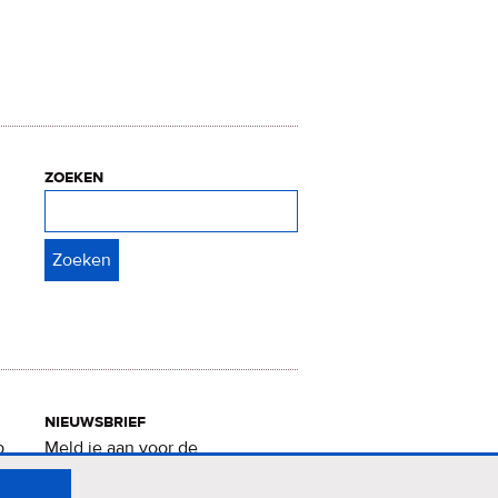
zoeken
Zoeken
nieuwsbrief
p
Meld je aan voor de
Verrukkelijke 15-nieuwsbrief
.