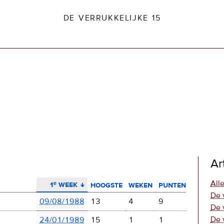
DE VERRUKKELIJKE 15
dio2.nl
Ar
aflopend sorteren
Alle
1ᵉ week
hoogste
weken
punten
De 
09/08/1988
13
4
9
De 
De 
24/01/1989
15
1
1