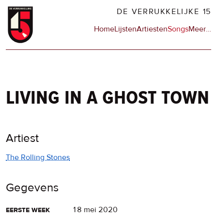
Overslaan
DE VERRUKKELIJKE 15
en
Hoofdnavigatie
Home
Lijsten
Artiesten
Songs
Meer
op
…
naar
de
de
sit
inhoud
en
gaan
op
npo
living in a ghost town
Artiest
The Rolling Stones
Gegevens
eerste week
18 mei 2020