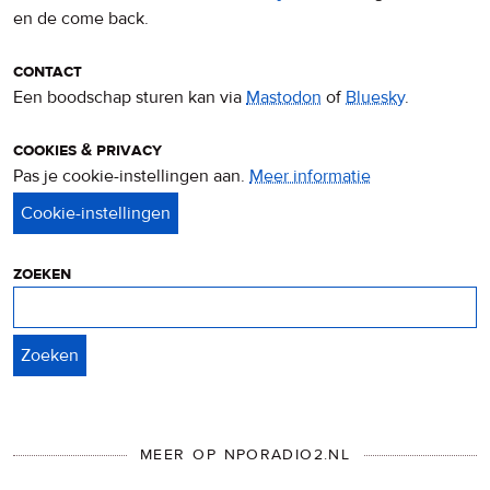
en de come back.
contact
Een boodschap sturen kan via
Mastodon
of
Bluesky
.
cookies & privacy
Pas je cookie-instellingen aan.
Meer informatie
over
privacy
&
cookies
zoeken
Zoeken
MEER OP NPORADIO2.NL