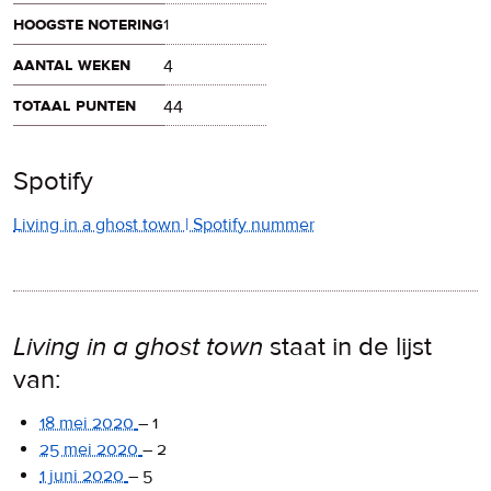
hoogste notering
1
aantal weken
4
totaal punten
44
Spotify
Living in a ghost town | Spotify nummer
Living in a ghost town
staat in de lijst
van:
18 mei 2020
–
1
25 mei 2020
–
2
1 juni 2020
–
5