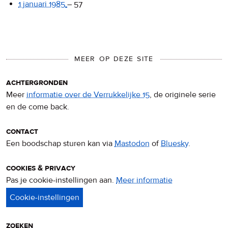
1 januari 1985
–
57
MEER OP DEZE SITE
achtergronden
Meer
informatie over de Verrukkelijke 15
, de originele serie
en de come back.
contact
Een boodschap sturen kan via
Mastodon
of
Bluesky
.
cookies & privacy
Pas je cookie-instellingen aan.
Meer informatie
over
privacy
&
cookies
zoeken