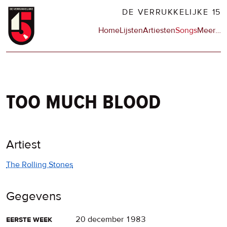
Overslaan
DE VERRUKKELIJKE 15
en
Hoofdnavigatie
Home
Lijsten
Artiesten
Songs
Meer
op
…
naar
de
de
sit
inhoud
en
gaan
op
npo
too much blood
Artiest
The Rolling Stones
Gegevens
eerste week
20 december 1983