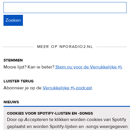
Zoeken
MEER OP NPORADIO2.NL
stemmen
Mooie lijst? Kan ie beter?
Stem
nu
voor de Verrukkelijke 15
.
luister terug
Abonneer je op de
Verrukkelijke 15-podcast
.
nieuws
Het
Verrukkelijke 15-nieuws
op de NPO Radio 2-website.
cookies voor spotify-lijsten en -songs
Door op
Accepteren
te klikken worden cookies van Spotify
nieuwsbrief
geplaatst en worden Spotify-lijsten en -songs weergegeven.
Meld je aan voor de
Verrukkelijke 15-nieuwsbrief
.