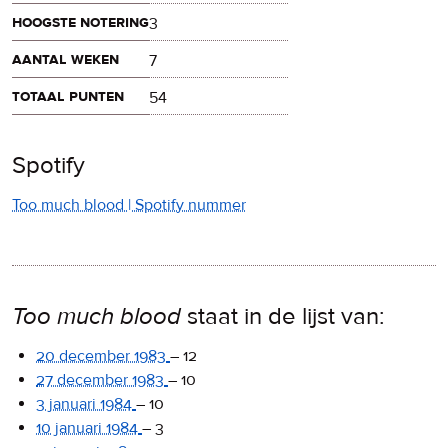
hoogste notering
3
aantal weken
7
totaal punten
54
Spotify
Too much blood | Spotify nummer
Too much blood
staat in de lijst van:
20 december 1983
–
12
27 december 1983
–
10
3 januari 1984
–
10
10 januari 1984
–
3