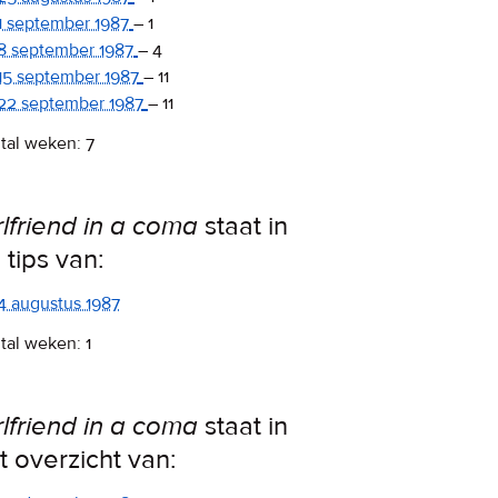
1 september 1987
–
1
8 september 1987
–
4
15 september 1987
–
11
22 september 1987
–
11
tal weken: 7
rlfriend in a coma
staat in
 tips van:
4 augustus 1987
tal weken: 1
rlfriend in a coma
staat in
t overzicht van: