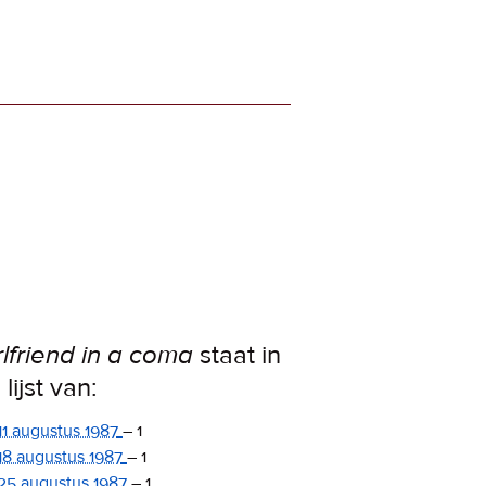
rlfriend in a coma
staat in
lijst van:
11 augustus 1987
–
1
18 augustus 1987
–
1
25 augustus 1987
–
1