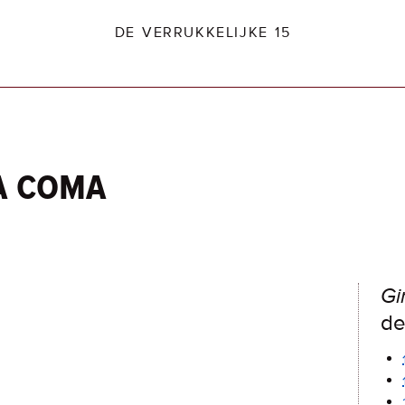
DE VERRUKKELIJKE 15
 a coma
dio2.nl
Gi
de 