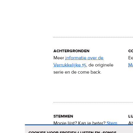
achtergronden
c
Meer
informatie over de
Ee
Verrukkelijke 15
, de originele
M
serie en de come back.
stemmen
lu
Mooie lijst? Kan ie beter?
Stem
Ab
nu
voor de Verrukkelijke 15
.
15
cookies voor spotify-lijsten en -songs