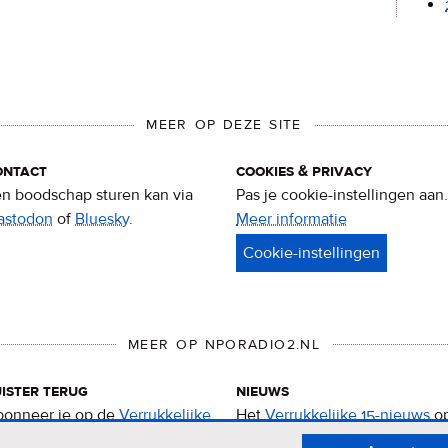
MEER OP DEZE SITE
ontact
cookies & privacy
n boodschap sturen kan via
Pas je cookie-instellingen aan.
astodon
of
Bluesky
.
Meer informatie
over
privacy
&
cookies
MEER OP NPORADIO2.NL
ister terug
nieuws
onneer je op de
Verrukkelijke
Het
Verrukkelijke 15-nieuws
o
-podcast
.
de NPO Radio 2-website.