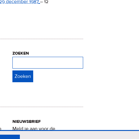
29 december 1987
–
12
zoeken
Zoeken
nieuwsbrief
p
Meld je aan voor de
Verrukkelijke 15-nieuwsbrief
.