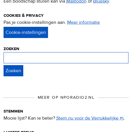
Een boodschap sturen kan via
Mastodon
of
Bluesky
.
cookies & privacy
Pas je cookie-instellingen aan.
Meer informatie
over
privacy
&
cookies
zoeken
Zoeken
MEER OP NPORADIO2.NL
stemmen
Mooie lijst? Kan ie beter?
Stem
nu
voor de Verrukkelijke 15
.