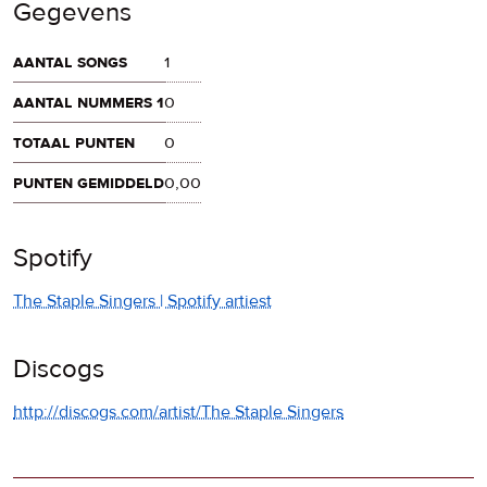
Gegevens
aantal songs
1
aantal nummers 1
0
totaal punten
0
punten gemiddeld
0,00
Spotify
The Staple Singers | Spotify artiest
Discogs
http://discogs.com/artist/The Staple Singers