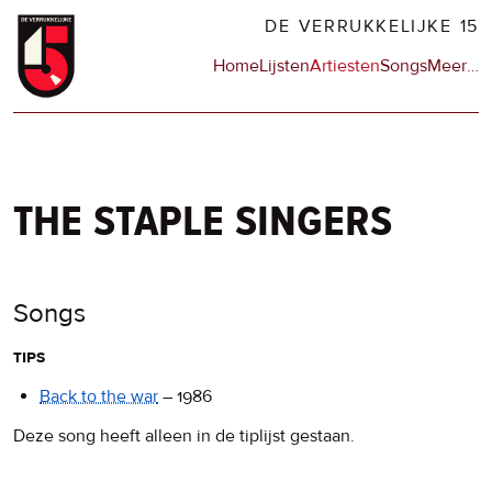
Overslaan
DE VERRUKKELIJKE 15
en
Hoofdnavigatie
Home
Lijsten
Artiesten
Songs
Meer
op
…
naar
de
de
sit
inhoud
en
gaan
op
npo
the staple singers
Songs
tips
Back to the war
–
1986
Deze song heeft alleen in de tiplijst gestaan.