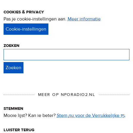
cookies & privacy
Pas je cookie-instellingen aan.
Meer informatie
over
privacy
&
cookies
zoeken
Zoeken
MEER OP NPORADIO2.NL
stemmen
Mooie lijst? Kan ie beter?
Stem
nu
voor de Verrukkelijke 15
.
luister terug