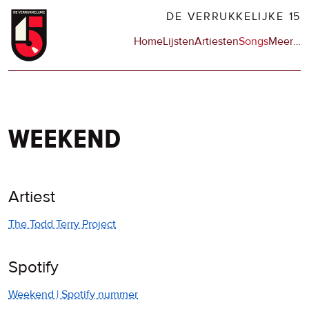
Overslaan
DE VERRUKKELIJKE 15
en
Hoofdnavigatie
Home
Lijsten
Artiesten
Songs
Meer
op
…
naar
de
de
sit
inhoud
en
gaan
op
npo
weekend
Artiest
The Todd Terry Project
Spotify
Weekend | Spotify nummer