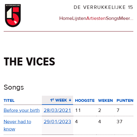
Overslaan
DE VERRUKKELIJKE 15
en
Hoofdnavigatie
Home
Lijsten
Artiesten
Songs
Meer
op
…
naar
de
de
sit
inhoud
en
gaan
op
npo
the vices
Songs
aflopend sorteren
1ᵉ week
titel
hoogste
weken
punten
Before your birth
28/03/2021
11
2
7
Never had to
29/01/2023
4
4
37
know