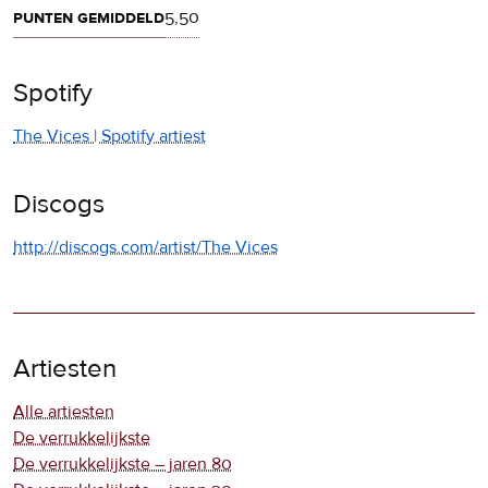
punten gemiddeld
5,50
Spotify
The Vices | Spotify artiest
Discogs
http://discogs.com/artist/The Vices
Artiesten
Alle artiesten
De verrukkelijkste
De verrukkelijkste – jaren 80