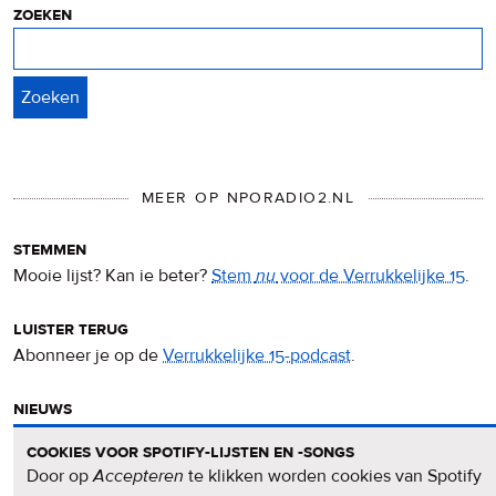
zoeken
Zoeken
MEER OP NPORADIO2.NL
stemmen
Mooie lijst? Kan ie beter?
Stem
nu
voor de Verrukkelijke 15
.
luister terug
Abonneer je op de
Verrukkelijke 15-podcast
.
nieuws
Het
Verrukkelijke 15-nieuws
op de NPO Radio 2-website.
cookies voor spotify-lijsten en -songs
Door op
Accepteren
te klikken worden cookies van Spotify
nieuwsbrief