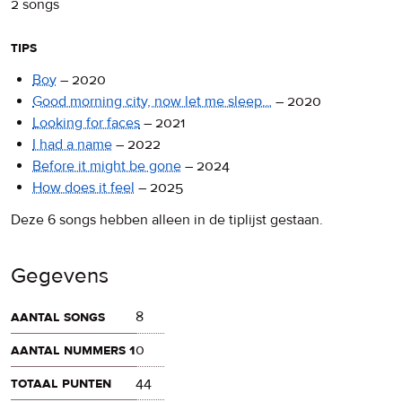
2 songs
tips
Boy
–
2020
Good morning city, now let me sleep…
–
2020
Looking for faces
–
2021
I had a name
–
2022
Before it might be gone
–
2024
How does it feel
–
2025
Deze 6 songs hebben alleen in de tiplijst gestaan.
Gegevens
aantal songs
8
aantal nummers 1
0
totaal punten
44