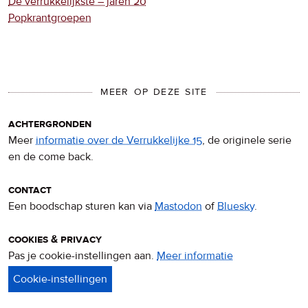
De verrukkelijkste – jaren 20
Popkrantgroepen
MEER OP DEZE SITE
achtergronden
Meer
informatie over de Verrukkelijke 15
, de originele serie
en de come back.
contact
Een boodschap sturen kan via
Mastodon
of
Bluesky
.
cookies & privacy
Pas je cookie-instellingen aan.
Meer informatie
over
privacy
&
cookies