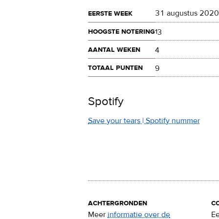
eerste week
31 augustus 2020
hoogste notering
13
aantal weken
4
totaal punten
9
Spotify
Save your tears | Spotify nummer
achtergronden
c
Meer
informatie over de
Ee