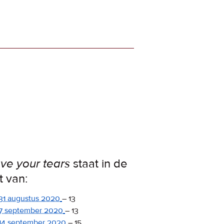
ve your tears
staat in de
st van:
31 augustus 2020
–
13
7 september 2020
–
13
14 september 2020
–
15