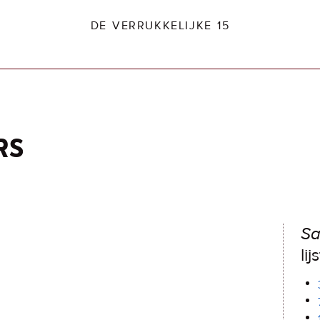
DE VERRUKKELIJKE 15
rs
dio2.nl
Sa
lij