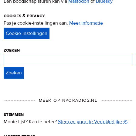
Een boodschap sturen kan via
Mastodon
of
Bluesky
.
cookies & privacy
Pas je cookie-instellingen aan.
Meer informatie
over
privacy
&
cookies
zoeken
Zoeken
MEER OP NPORADIO2.NL
stemmen
Mooie lijst? Kan ie beter?
Stem
nu
voor de Verrukkelijke 15
.