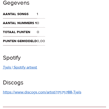
Gegevens
aantal songs
1
aantal nummers 1
0
totaal punten
0
punten gemiddeld
0,00
Spotify
Tjels | Spotify artiest
Discogs
https://www.discogs.com/artist/17575788-Tjels