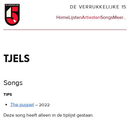
Overslaan
DE VERRUKKELIJKE 15
en
Hoofdnavigatie
Home
Lijsten
Artiesten
Songs
Meer
op
…
naar
de
de
sit
inhoud
en
gaan
op
npo
tjels
Songs
tips
The puppet
–
2022
Deze song heeft alleen in de tiplijst gestaan.