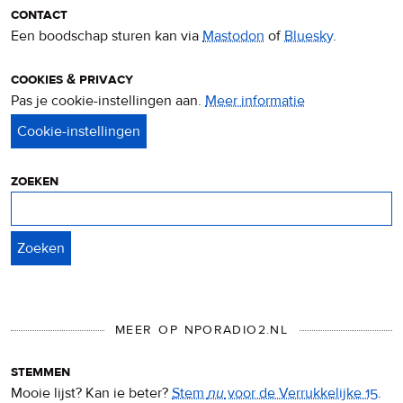
contact
Een boodschap sturen kan via
Mastodon
of
Bluesky
.
cookies & privacy
Pas je cookie-instellingen aan.
Meer informatie
over
privacy
&
cookies
zoeken
Zoeken
MEER OP NPORADIO2.NL
stemmen
Mooie lijst? Kan ie beter?
Stem
nu
voor de Verrukkelijke 15
.