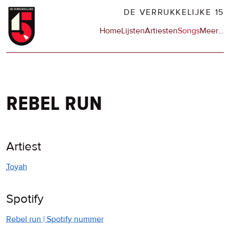
Overslaan
DE VERRUKKELIJKE 15
en
Hoofdnavigatie
Home
Lijsten
Artiesten
Songs
Meer
op
…
naar
de
de
sit
inhoud
en
gaan
op
npo
rebel run
Artiest
Toyah
Spotify
Rebel run | Spotify nummer