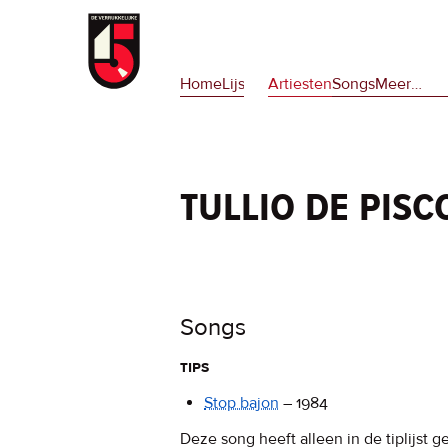
Overslaan
en
Hoofdnavigatie
naar
Home
Lijsten
Artiesten
Songs
Meer
op
…
de
deze
inhoud
site
gaan
en
op
tullio de pis
npora
Songs
tips
Stop bajon
–
1984
Deze song heeft alleen in de tiplijst g