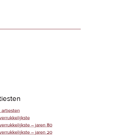
tiesten
 artiesten
verrukkelijkste
verrukkelijkste – jaren 80
verrukkelijkste – jaren 20