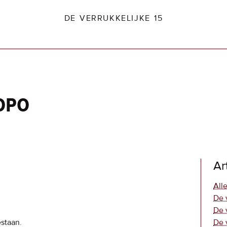
DE VERRUKKELIJKE 15
copo
dio2.nl
Ar
Alle
De 
De 
estaan.
De 