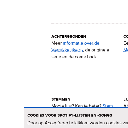
achtergronden
c
Meer
informatie over de
Ee
Verrukkelijke 15
, de originele
M
serie en de come back.
stemmen
lu
Mooie lijst? Kan ie beter?
Stem
Ab
nu
voor de Verrukkelijke 15
.
15
cookies voor spotify-lijsten en -songs
Door op
Accepteren
te klikken worden cookies van