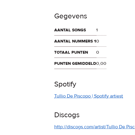
Gegevens
aantal songs
1
aantal nummers 1
0
totaal punten
0
punten gemiddeld
0,00
Spotify
Tullio De Piscopo | Spotify artiest
Discogs
http://discogs.com/artist/Tullio De Pis