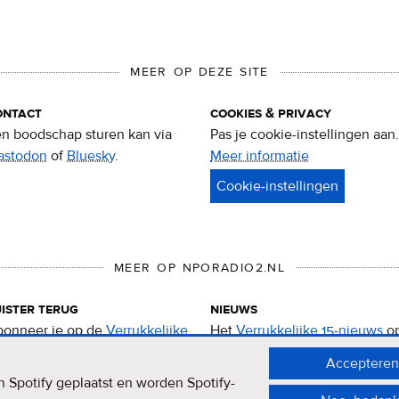
MEER OP DEZE SITE
ontact
cookies & privacy
n boodschap sturen kan via
Pas je cookie-instellingen aan.
astodon
of
Bluesky
.
Meer informatie
over
privacy
&
cookies
MEER OP NPORADIO2.NL
ister terug
nieuws
onneer je op de
Verrukkelijke
Het
Verrukkelijke 15-nieuws
o
-podcast
.
de NPO Radio 2-website.
Accepteren
 Spotify geplaatst en worden Spotify-