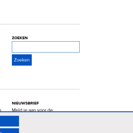
zoeken
Zoeken
nieuwsbrief
p
Meld je aan voor de
Verrukkelijke 15-nieuwsbrief
.