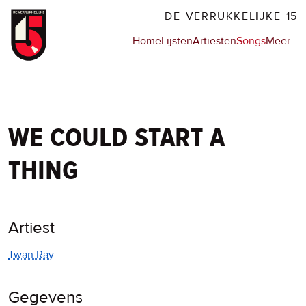
Overslaan
DE VERRUKKELIJKE 15
en
Hoofdnavigatie
Home
Lijsten
Artiesten
Songs
Meer
op
…
naar
de
de
sit
inhoud
en
gaan
op
npo
we could start a
thing
Artiest
Twan Ray
Gegevens