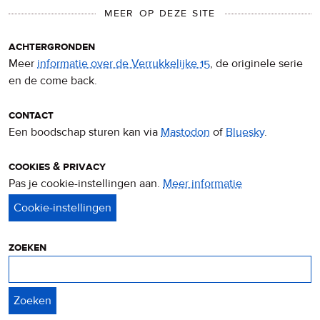
MEER OP DEZE SITE
achtergronden
Meer
informatie over de Verrukkelijke 15
, de originele serie
en de come back.
contact
Een boodschap sturen kan via
Mastodon
of
Bluesky
.
cookies & privacy
Pas je cookie-instellingen aan.
Meer informatie
over
privacy
&
cookies
zoeken
Zoeken