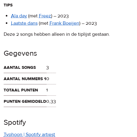
tips
Ala day
(met
Freez
)
–
2023
Laatste dans
(met
Frank Boeijen
)
–
2023
Deze 2 songs hebben alleen in de tiplijst gestaan.
Gegevens
aantal songs
3
aantal nummers 1
0
totaal punten
1
punten gemiddeld
0,33
Spotify
Typhoon | Spotify artiest