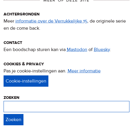
MEER OP DEZE SITE
achtergronden
Meer
informatie over de Verrukkelijke 15
, de originele serie
en de come back.
contact
Een boodschap sturen kan via
Mastodon
of
Bluesky
.
cookies & privacy
Pas je cookie-instellingen aan.
Meer informatie
over
privacy
&
cookies
zoeken
Zoeken