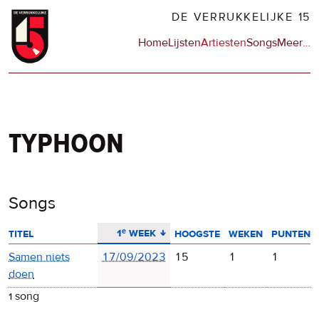
Overslaan
DE VERRUKKELIJKE 15
en
Hoofdnavigatie
Home
Lijsten
Artiesten
Songs
Meer
op
…
naar
de
de
sit
inhoud
en
gaan
op
npo
typhoon
Songs
aflopend sorteren
1ᵉ week
titel
hoogste
weken
punten
Samen niets
17/09/2023
15
1
1
doen
1 song