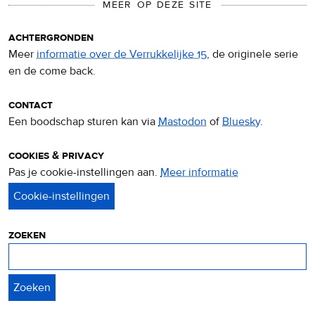
MEER OP DEZE SITE
achtergronden
Meer
informatie over de Verrukkelijke 15
, de originele serie
en de come back.
contact
Een boodschap sturen kan via
Mastodon
of
Bluesky
.
cookies & privacy
Pas je cookie-instellingen aan.
Meer informatie
over
privacy
&
cookies
zoeken
Zoeken