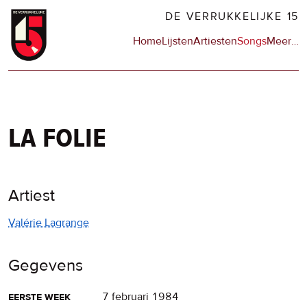
Overslaan
DE VERRUKKELIJKE 15
en
Hoofdnavigatie
Home
Lijsten
Artiesten
Songs
Meer
op
…
naar
de
de
sit
inhoud
en
gaan
op
npo
la folie
Artiest
Valérie Lagrange
Gegevens
eerste week
7 februari 1984