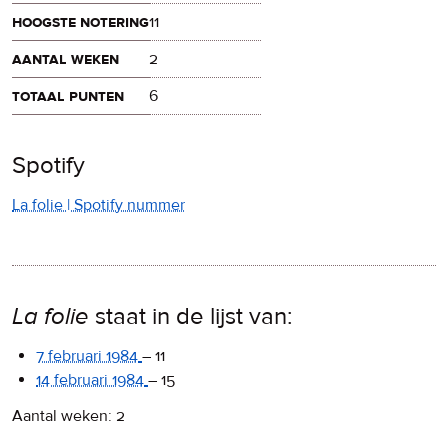
hoogste notering
11
aantal weken
2
totaal punten
6
Spotify
La folie | Spotify nummer
La folie
staat in de lijst van:
7 februari 1984
–
11
14 februari 1984
–
15
Aantal weken: 2