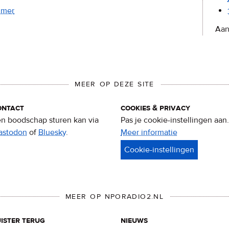
mmer
Aan
MEER OP DEZE SITE
ontact
cookies & privacy
n boodschap sturen kan via
Pas je cookie-instellingen aan.
astodon
of
Bluesky
.
Meer informatie
over
privacy
&
cookies
MEER OP NPORADIO2.NL
ister terug
nieuws