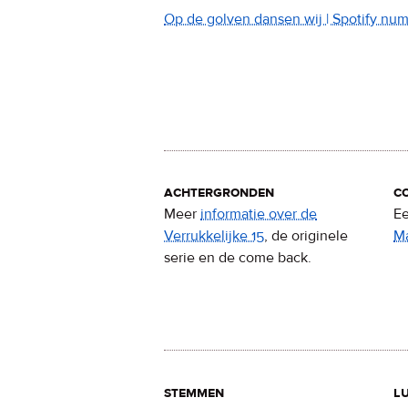
Op de golven dansen wij | Spotify nu
achtergronden
c
Meer
informatie over de
Ee
Verrukkelijke 15
, de originele
M
serie en de come back.
stemmen
lu