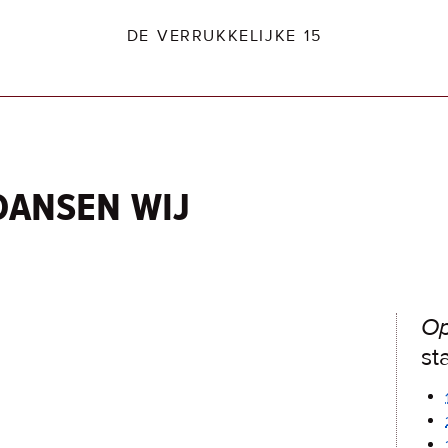
DE VERRUKKELIJKE 15
dansen wij
dio2.nl
Op
st