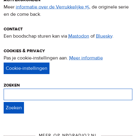
Meer
informatie over de Verrukkelijke 15
, de originele serie
en de come back.
contact
Een boodschap sturen kan via
Mastodon
of
Bluesky
.
cookies & privacy
Pas je cookie-instellingen aan.
Meer informatie
over
privacy
&
cookies
zoeken
Zoeken
MEER OP NPORADIO2.NL