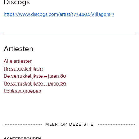
Discogs
https://www.discogs.com/artist/1734404-Villagers-3
Artiesten
Alle artiesten
De verrukkelijkste
De verrukkelijkste – jaren 80
De verrukkelijkste – jaren 20
Popkrantgroepen
MEER OP DEZE SITE
achtergronden