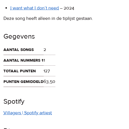
I want what I don’t need
–
2024
Deze song heeft alleen in de tiplijst gestaan.
Gegevens
aantal songs
2
aantal nummers 1
1
totaal punten
127
punten gemiddeld
63,50
Spotify
Villagers | Spotify artiest