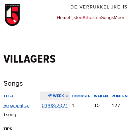
Overslaan
DE VERRUKKELIJKE 15
en
Hoofdnavigatie
Home
Lijsten
Artiesten
Songs
Meer
op
…
naar
de
de
sit
inhoud
en
gaan
op
npo
villagers
Songs
aflopend sorteren
1ᵉ week
titel
hoogste
weken
punten
So simpatico
01/08/2021
1
10
127
1 song
tips