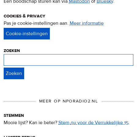
Een boodschap sturen kan via
Mastodon
of
Bluesky
.
cookies & privacy
Pas je cookie-instellingen aan.
Meer informatie
over
privacy
&
cookies
zoeken
Zoeken
MEER OP NPORADIO2.NL
stemmen
Mooie lijst? Kan ie beter?
Stem
nu
voor de Verrukkelijke 15
.