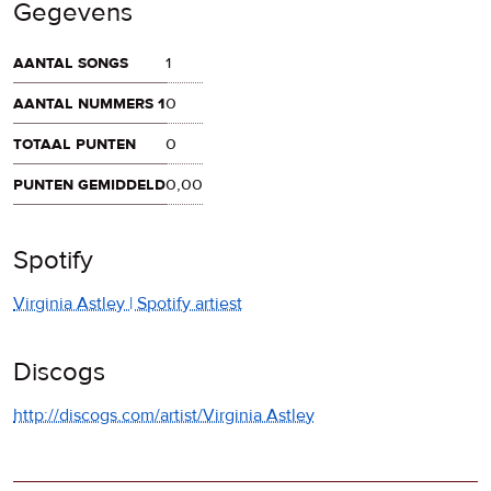
Gegevens
aantal songs
1
aantal nummers 1
0
totaal punten
0
punten gemiddeld
0,00
Spotify
Virginia Astley | Spotify artiest
Discogs
http://discogs.com/artist/Virginia Astley