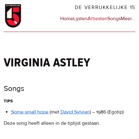
Overslaan
DE VERRUKKELIJKE 15
en
Hoofdnavigatie
Home
Lijsten
Artiesten
Songs
Meer
op
…
naar
de
de
sit
inhoud
en
gaan
op
npo
virginia astley
Songs
tips
Some small hope
(met
David Sylvian
)
–
1986
(Egotip)
Deze song heeft alleen in de tiplijst gestaan.