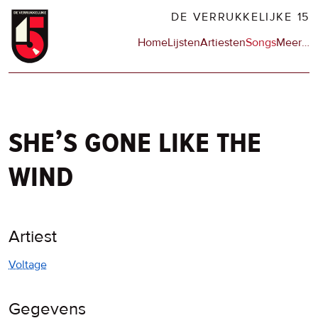
Overslaan
DE VERRUKKELIJKE 15
en
Hoofdnavigatie
Home
Lijsten
Artiesten
Songs
Meer
op
…
naar
de
de
sit
inhoud
en
gaan
op
npo
she’s gone like the
wind
Artiest
Voltage
Gegevens