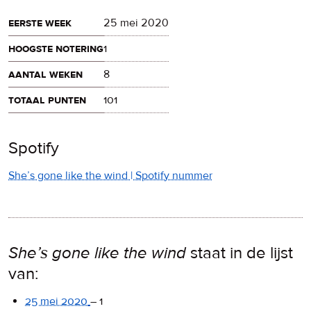
eerste week
25 mei 2020
hoogste notering
1
aantal weken
8
totaal punten
101
Spotify
She’s gone like the wind | Spotify nummer
She’s gone like the wind
staat in de lijst
van:
25 mei 2020
–
1