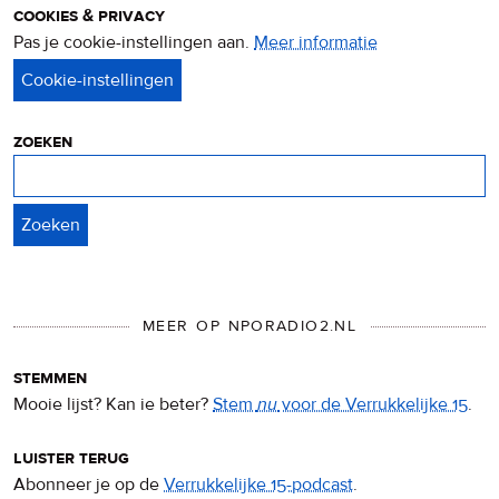
cookies & privacy
Pas je cookie-instellingen aan.
Meer informatie
over
privacy
&
cookies
zoeken
Zoeken
MEER OP NPORADIO2.NL
stemmen
Mooie lijst? Kan ie beter?
Stem
nu
voor de Verrukkelijke 15
.
luister terug
Abonneer je op de
Verrukkelijke 15-podcast
.