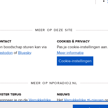
MEER OP DEZE SITE
ontact
cookies & privacy
n boodschap sturen kan via
Pas je cookie-instellingen aan.
astodon
of
Bluesky
.
Meer informatie
over
privacy
&
cookies
MEER OP NPORADIO2.NL
ister terug
nieuws
onneer je op de
Verrukkelijke
Het
Verrukkelijke 15-nieuws
o
-podcast
.
de NPO Radio 2-website.