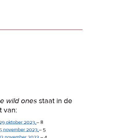
e wild ones
staat in de
st van:
29 oktober 2023
–
8
5 november 2023
–
5
12 november 2023
–
4