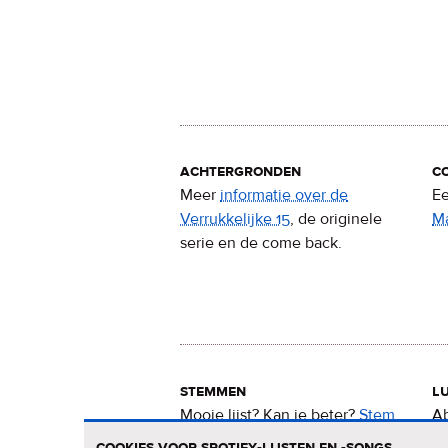
achtergronden
c
Meer
informatie over de
Ee
Verrukkelijke 15
, de originele
M
serie en de come back.
stemmen
lu
Mooie lijst? Kan ie beter?
Stem
Ab
nu
voor de Verrukkelijke 15
.
15
cookies voor spotify-lijsten en -songs