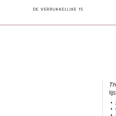
DE VERRUKKELIJKE 15
dio2.nl
Th
lij