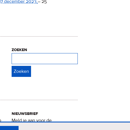
17 december 2023
–
25
zoeken
Zoeken
nieuwsbrief
p
Meld je aan voor de
Verrukkelijke 15-nieuwsbrief
.