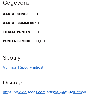
Gegevens
aantal songs
1
aantal nummers 1
0
totaal punten
0
punten gemiddeld
0,00
Spotify
Vulfmon | Spotify artiest
Discogs
https://www.discogs.com/artist/4655051-Vulfmon