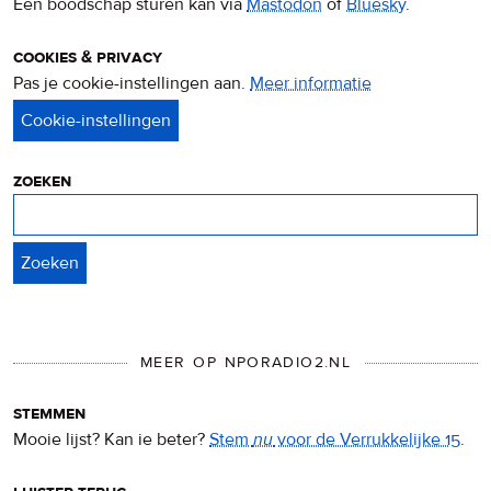
Een boodschap sturen kan via
Mastodon
of
Bluesky
.
cookies & privacy
Pas je cookie-instellingen aan.
Meer informatie
over
privacy
&
cookies
zoeken
Zoeken
MEER OP NPORADIO2.NL
stemmen
Mooie lijst? Kan ie beter?
Stem
nu
voor de Verrukkelijke 15
.