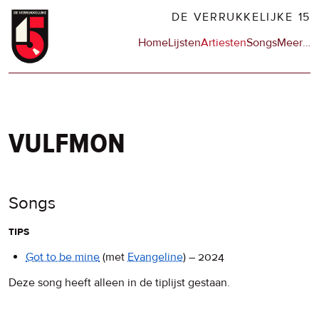
Overslaan
DE VERRUKKELIJKE 15
en
Hoofdnavigatie
Home
Lijsten
Artiesten
Songs
Meer
op
…
naar
de
de
sit
inhoud
en
gaan
op
npo
vulfmon
Songs
tips
Got to be mine
(met
Evangeline
)
–
2024
Deze song heeft alleen in de tiplijst gestaan.