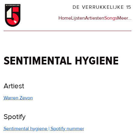
Overslaan
DE VERRUKKELIJKE 15
en
Hoofdnavigatie
Home
Lijsten
Artiesten
Songs
Meer
op
…
naar
de
de
sit
inhoud
en
gaan
op
npo
sentimental hygiene
Artiest
Warren Zevon
Spotify
Sentimental hygiene | Spotify nummer