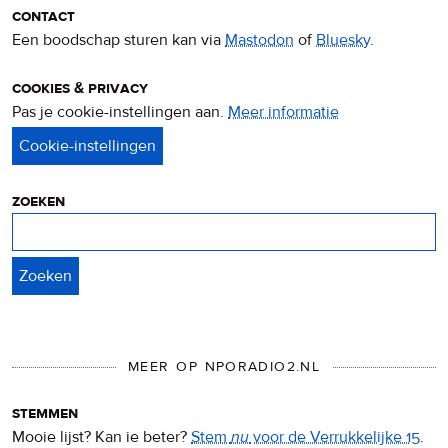
contact
Een boodschap sturen kan via
Mastodon
of
Bluesky
.
cookies & privacy
Pas je cookie-instellingen aan.
Meer informatie
over
privacy
&
cookies
zoeken
Zoeken
MEER OP NPORADIO2.NL
stemmen
Mooie lijst? Kan ie beter?
Stem
nu
voor de Verrukkelijke 15
.