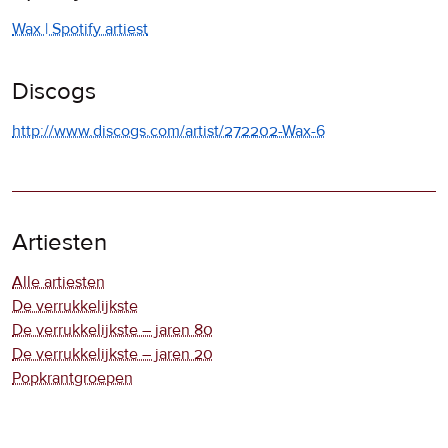
Wax | Spotify artiest
Discogs
http://www.discogs.com/artist/272202-Wax-6
Artiesten
Alle artiesten
De verrukkelijkste
De verrukkelijkste – jaren 80
De verrukkelijkste – jaren 20
Popkrantgroepen