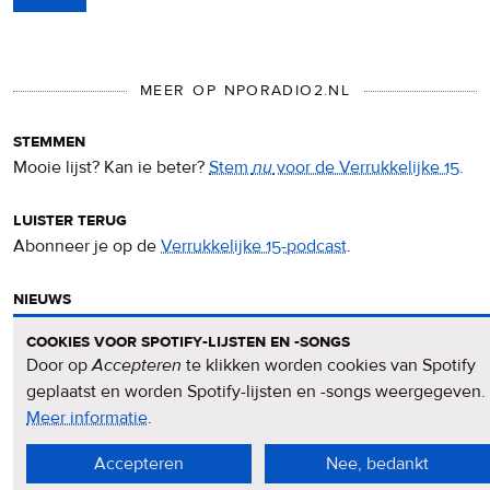
MEER OP NPORADIO2.NL
stemmen
Mooie lijst? Kan ie beter?
Stem
nu
voor de Verrukkelijke 15
.
luister terug
Abonneer je op de
Verrukkelijke 15-podcast
.
nieuws
Het
Verrukkelijke 15-nieuws
op de NPO Radio 2-website.
cookies voor spotify-lijsten en -songs
Door op
Accepteren
te klikken worden cookies van Spotify
nieuwsbrief
geplaatst en worden Spotify-lijsten en -songs weergegeven.
Meld je aan voor de
Verrukkelijke 15-nieuwsbrief
.
Meer informatie
over
.
privacy
Accepteren
Nee, bedankt
&