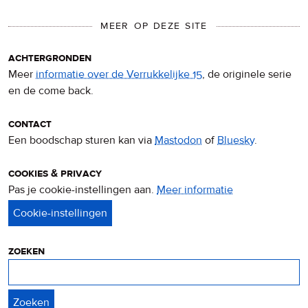
MEER OP DEZE SITE
achtergronden
Meer
informatie over de Verrukkelijke 15
, de originele serie
en de come back.
contact
Een boodschap sturen kan via
Mastodon
of
Bluesky
.
cookies & privacy
Pas je cookie-instellingen aan.
Meer informatie
over
privacy
&
cookies
zoeken
Zoeken