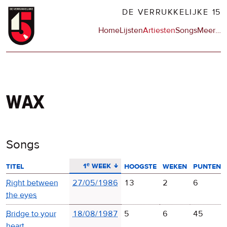
Overslaan
DE VERRUKKELIJKE 15
en
Hoofdnavigatie
Home
Lijsten
Artiesten
Songs
Meer
op
…
naar
de
de
sit
inhoud
en
gaan
op
npo
wax
Songs
aflopend sorteren
1ᵉ week
titel
hoogste
weken
punten
Right between
27/05/1986
13
2
6
the eyes
Bridge to your
18/08/1987
5
6
45
heart