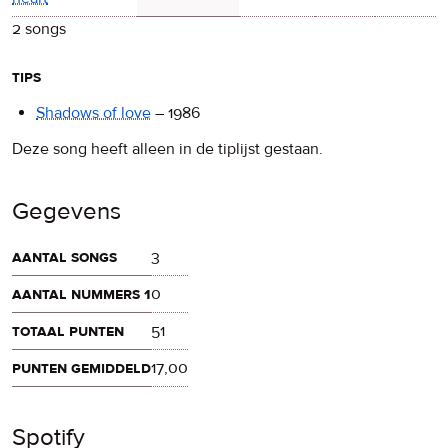
2 songs
tips
Shadows of love
–
1986
Deze song heeft alleen in de tiplijst gestaan.
Gegevens
aantal songs
3
aantal nummers 1
0
totaal punten
51
punten gemiddeld
17,00
Spotify