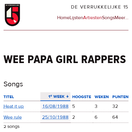
Overslaan
DE VERRUKKELIJKE 15
en
Hoofdnavigatie
Home
Lijsten
Artiesten
Songs
Meer
op
…
naar
de
de
sit
inhoud
en
gaan
op
npo
wee papa girl rappers
Songs
aflopend sorteren
1ᵉ week
titel
hoogste
weken
punten
Heat it up
16/08/1988
5
3
32
Wee rule
25/10/1988
2
6
64
2 songs