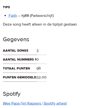
tips
Faith
–
1988
(Parkeerschijf)
Deze song heeft alleen in de tiplijst gestaan.
Gegevens
aantal songs
3
aantal nummers 1
0
totaal punten
96
punten gemiddeld
32,00
Spotify
Wee Papa Girl Rappers | Spotify artiest