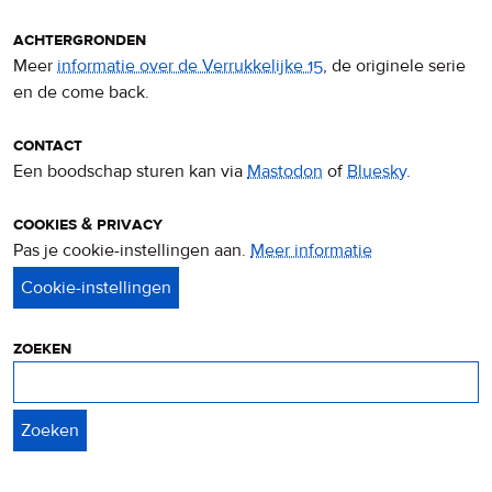
achtergronden
Meer
informatie over de Verrukkelijke 15
, de originele serie
en de come back.
contact
Een boodschap sturen kan via
Mastodon
of
Bluesky
.
cookies & privacy
Pas je cookie-instellingen aan.
Meer informatie
over
privacy
&
cookies
zoeken
Zoeken