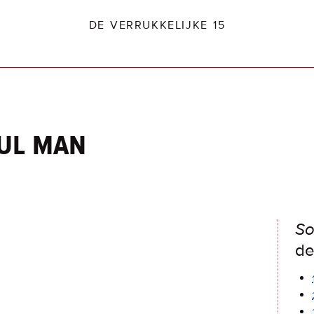
DE VERRUKKELIJKE 15
oul man
dio2.nl
So
de