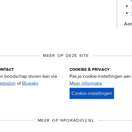
Aan
MEER OP DEZE SITE
ontact
cookies & privacy
n boodschap sturen kan via
Pas je cookie-instellingen aan.
astodon
of
Bluesky
.
Meer informatie
over
privacy
&
cookies
MEER OP NPORADIO2.NL